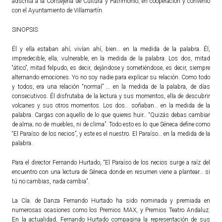
adscrita a la Consejería de Cultura y Patrimonio, en cooperación y convenio
con el Ayuntamiento de Villamartín.
SINOPSIS:
Él y ella estaban ahí; vivían ahí, bien… en la medida de la palabra. Él,
impredecible, ella, vulnerable, en la medida de la palabra. Los dos, mitad
“ático”, mitad felpudo, es decir, dejándose y sometiéndose, es decir, siempre
alternando emociones. Yo no soy nadie para explicar su relación. Como todo
y todos, era una relación “normal” … en la medida de la palabra, de días
consecutivos. Él disfrutaba de la lectura y sus momentos, ella de descubrir
volcanes y sus otros momentos. Los dos… soñaban… en la medida de la
palabra. Cargas con aquello de lo que quieres huir… “Quizás debas cambiar
de alma; no de muebles, ni de clima”. Todo esto es lo que Séneca define como
“El Paraíso de los necios”, y este es el nuestro. El Paraíso… en la medida de la
palabra.
Para el director Fernando Hurtado, “El Paraíso de los necios surge a raíz del
encuentro con una lectura de Séneca donde en resumen viene a plantear… si
tú no cambias, nada cambia”.
La Cía. de Danza Fernando Hurtado ha sido nominada y premiada en
numerosas ocasiones como los Premios MAX, y Premios Teatro Andaluz.
En la actualidad, Fernando Hurtado compagina la representación de sus