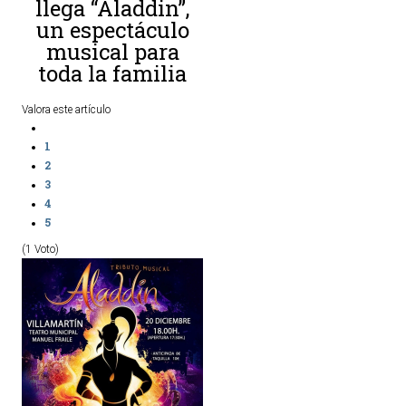
llega “Aladdin”,
un espectáculo
ACTUALIDAD
musical para
toda la familia
Noticias
Agenda
Valora este artículo
1
2
3
4
5
(1 Voto)