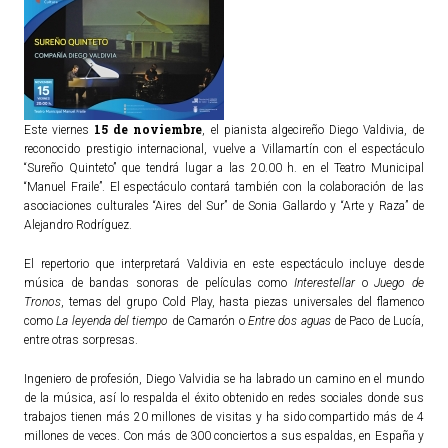
15 de noviembre
Este viernes
, el pianista algecireño Diego Valdivia, de
reconocido prestigio internacional, vuelve a Villamartín con el espectáculo
“Sureño Quinteto” que tendrá lugar a las 20.00 h. en el Teatro Municipal
“Manuel Fraile”. El espectáculo contará también con la colaboración de las
asociaciones culturales “Aires del Sur” de Sonia Gallardo y “Arte y Raza” de
Alejandro Rodríguez.
El repertorio que interpretará Valdivia en este espectáculo incluye desde
música de bandas sonoras de películas como
Interestellar
o
Juego de
Tronos
, temas del grupo Cold Play, hasta piezas universales del flamenco
como
La leyenda del tiempo
de Camarón o
Entre dos aguas
de Paco de Lucía,
entre otras sorpresas.
Ingeniero de profesión, Diego Valvidia se ha labrado un camino en el mundo
de la música, así lo respalda el éxito obtenido en redes sociales donde sus
trabajos tienen más 20 millones de visitas y ha sido compartido más de 4
millones de veces. Con más de 300 conciertos a sus espaldas, en España y