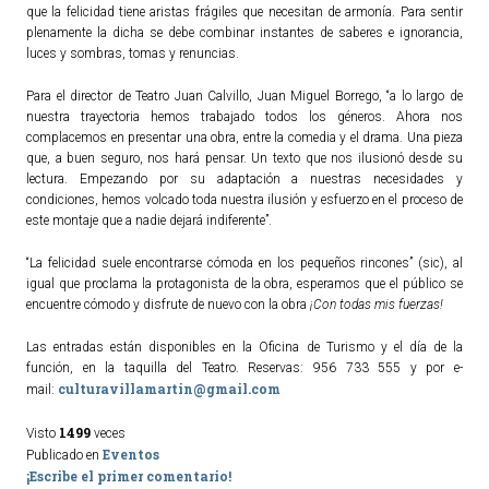
que la felicidad tiene aristas frágiles que necesitan de armonía. Para sentir
plenamente la dicha se debe combinar instantes de saberes e ignorancia,
luces y sombras, tomas y renuncias.
Para el director de Teatro Juan Calvillo, Juan Miguel Borrego, “a lo largo de
nuestra trayectoria hemos trabajado todos los géneros. Ahora nos
complacemos en presentar una obra, entre la comedia y el drama. Una pieza
que, a buen seguro, nos hará pensar. Un texto que nos ilusionó desde su
lectura. Empezando por su adaptación a nuestras necesidades y
condiciones, hemos volcado toda nuestra ilusión y esfuerzo en el proceso de
este montaje que a nadie dejará indiferente”.
“La felicidad suele encontrarse cómoda en los pequeños rincones” (sic), al
igual que proclama la protagonista de la obra, esperamos que el público se
encuentre cómodo y disfrute de nuevo con la obra
¡Con todas mis fuerzas!
Las entradas están disponibles en la Oficina de Turismo y el día de la
función, en la taquilla del Teatro. Reservas: 956 733 555 y por e-
culturavillamartin@gmail.com
mail:
1499
Visto
veces
Eventos
Publicado en
¡Escribe el primer comentario!