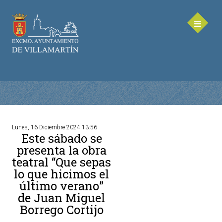
Lunes, 16 Diciembre 2024 13:56
Este sábado se
AYUNTAMIENTO
presenta la obra
teatral “Que sepas
Saluda de la Alcaldesa
lo que hicimos el
Equipo de Gobierno
último verano”
Corporación Municipal - Legislatura 2023-2027
de Juan Miguel
Delegaciones Municipales
Borrego Cortijo
Teléfonos de contacto