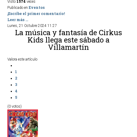
1574
Visto
veces
Eventos
Publicado en
¡Escribe el primer comentario!
Leer más ...
Lunes, 21 Octubre 2024 11:27
La música y fantasía de Cirkus
Kids llega este sábado a
Villamartín
Valora este artículo
1
2
3
4
5
(0 votos)