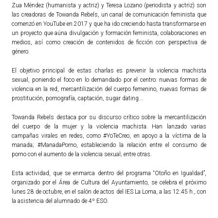
Zua Méndez (humanista y actriz) y Teresa Lozano (periodista y actriz) son
las creadoras de Towanda Rebels, un canal de comunicación feminista que
comenzó en YouTube en 2017 y que ha ido creciendo hasta transformarse en
un proyecto que aúna divulgación y formación feminista, colaboraciones en
medios, así como creación de contenidos de ficción con perspectiva de
género.
El objetivo principal de estas charlas es prevenir la violencia machista
sexual, poniendo el foco en lo demandado por el centro: nuevas formas de
violencia en la red, mercantilización del cuerpo femenino, nuevas formas de
prostitución, pornografía, captación, sugar dating...
Towanda Rebels destaca por su discurso crítico sobre la mercantilización
del cuerpo de la mujer y la violencia machista. Han lanzado varias
campañas virales en redes, como #YoTeCreo, en apoyo a la víctima de la
manada; #ManadaPorno, estableciendo la relación entre el consumo de
porno con el aumento de la violencia sexual; entre otras.
Esta actividad, que se enmarca dentro del programa “Otoño en Igualdad”,
organizado por el Área de Cultura del Ayuntamiento, se celebra el próximo
lunes 28 de octubre, en el salón de actos del IES La Loma, a las 12:45 h., con
la asistencia del alumnado de 4º ESO.