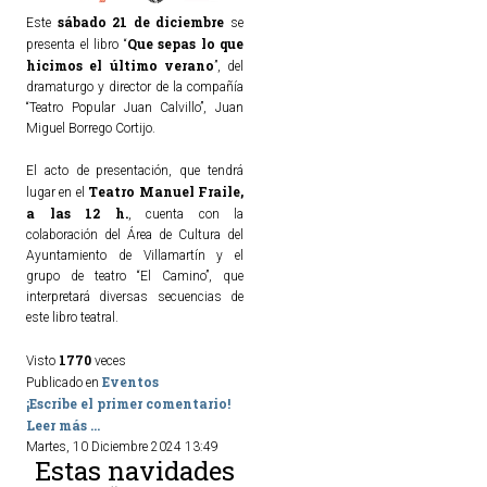
sábado 21 de diciembre
Este
se
Que sepas lo que
presenta el libro “
TURISMO
hicimos el último verano
”, del
dramaturgo y director de la compañía
Historia
“Teatro Popular Juan Calvillo”, Juan
Miguel Borrego Cortijo.
Qué ver
Fiestas
El acto de presentación, que tendrá
Teatro Manuel Fraile,
lugar en el
Gastronomía
a las 12 h.
, cuenta con la
Dónde dormir
colaboración del Área de Cultura del
Ayuntamiento de Villamartín y el
Dónde comer
grupo de teatro “El Camino”, que
Artesanía
interpretará diversas secuencias de
este libro teatral.
Entorno
1770
Callejero
Visto
veces
Eventos
Publicado en
¡Escribe el primer comentario!
HORARIOS
Leer más ...
Martes, 10 Diciembre 2024 13:49
Estas navidades
PUBLICACIONES