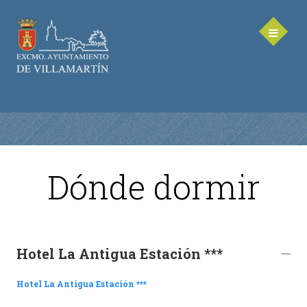
Dónde dormir
AYUNTAMIENTO
Saluda de la Alcaldesa
Equipo de Gobierno
Hotel La Antigua Estación ***
Corporación Municipal - Legislatura 2023-2027
Delegaciones Municipales
Hotel La Antigua Estación ***
Teléfonos de contacto