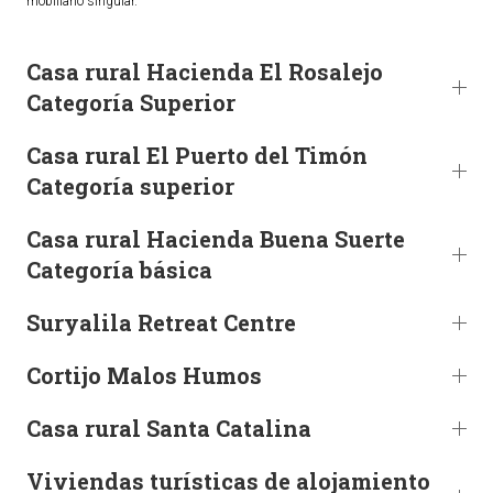
mobiliario singular.
TURISMO
Casa rural Hacienda El Rosalejo
Categoría Superior
Historia
Qué ver
Casa rural El Puerto del Timón
Fiestas
Categoría superior
Gastronomía
Dónde dormir
Casa rural Hacienda Buena Suerte
Categoría básica
Dónde comer
Artesanía
Suryalila Retreat Centre
Entorno
Callejero
Cortijo Malos Humos
HORARIOS
Casa rural Santa Catalina
PUBLICACIONES
Viviendas turísticas de alojamiento