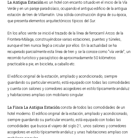
La Antigua Estación
es un hotel con encanto situado en el inicio de la Vía
Ordenanzas Municipales
Verde y en un paraje paradisíaco, ocupando el antiguo edificio de la antigua
estación de tren de Villamatín. Una sólida construcción digna de su época,
Servicios Municipales
que presenta elementos arquitectónicos típicos del Sur.
Accesibilidad
En los años veinte se inició el trazado de la línea de ferrocarril Arcos de la
Frontera-Málaga, construyéndose varias estaciones, puentes y túneles,
SERVICIOS
aunque el tren nunca llegó a circular por ellos. En la actualidad se ha
recuperado parcialmente esta línea de tren y se la conoce como "vía verde", un
Salud
recorrido turístico y paisajístico de aproximadamente 50 kilómetros
Educación
practicable a pie, en bicicleta, a caballo etc.
Deportes
El edificio original de la estación, ampliado y acondicionado, siempre
Centros Sociales y Asistenciales
guardando su particular encanto, está equipado con todas las comodidades
y cuenta con salones y comedores acogedores en estilo típicamente andaluz
Medio Ambiente
y habitaciones amplias con mobiliario singular.
Transportes
La Finca La Antigua Estación
consta de todos las comodidades de un
Empleo y Seguridad Social
hotel moderno. El edificio original de la estación, ampliado y acondicionado,
Seguridad
siempre guardando su particular encanto, está equipado con todas las
comodidades que busca el viajero del siglo 21, unos salones y comedores
Servicios Comarcales
acogedores en estilo típicamente andaluz y unas habitaciones amplias con
Servicios Provinciales