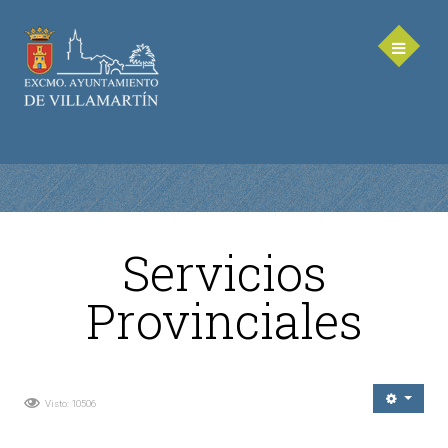
Servicios
AYUNTAMIENTO
Provinciales
Saluda de la Alcaldesa
Equipo de Gobierno
Corporación Municipal - Legislatura 2023-2027
Visto: 10506
Delegaciones Municipales
Teléfonos de contacto