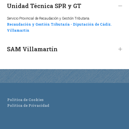
Unidad Técnica SPR y GT
Ordenanzas Municipales
Servicios Municipales
Servicio Provincial de Recaudación y Gestión Tributaria.
Accesibilidad
Recaudación y Gestión Tributaria - Diputación de Cádiz.
Villamartín
SERVICIOS
SAM Villamartín
Salud
Educación
Deportes
Centros Sociales y Asistenciales
Medio Ambiente
Transportes
Política de Cookies
Empleo y Seguridad Social
Política de Privacidad
Seguridad
Servicios Comarcales
Servicios Provinciales