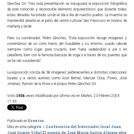
Sánchez Gil. Tras esta presentación se inaugurará la exposición fotográfica
de este conocido y reconocible elemento arquitectónico que durante todas
ACTUALIDAD
estas décadas ha estado unido al día a día de nuestro pueblo. La muestra se
mantendrá abierta en el patio del centro cultural San Francisco en horario de
Noticias
mañana y tarde.
Agenda
Para su coordinador, Pedro Sánchez, “Esta exposición recoge imágenes y
comentarios de un corto tramo del Guadalete y su entorno, usado «desde
siempre» como lugar para cruzarlo, bien fuera vadeándolo a pie o en
caballería, bien con la famosa barcaza de soga o a través de los puentes que
se ha ido sucediendo”.
La exposición consta de 38 imágenes pertenecientes a distintas colecciones
locales y a varios autores como José Bernal, Manuel Coca, Flores, José
Jiménez, Ramón de la Rosa o el propio Pedro Sánchez Gil.
1934
Visto
veces
Modificado por última vez en Martes, 20 Febrero 2024
11:33
Eventos
Publicado en
« Conferencia del historiador local Juan
Más en esta categoría:
José Gómez Vidal
El pregón de José María García Alpresa abre