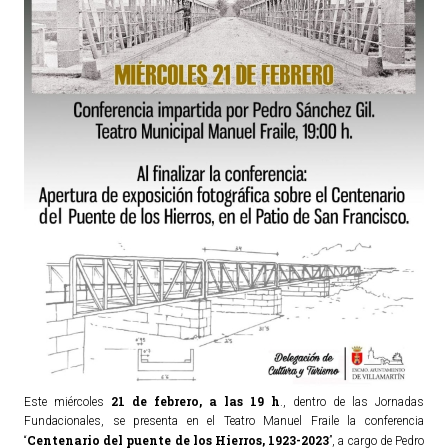
TURISMO
Historia
Qué ver
Fiestas
Gastronomía
Dónde dormir
Dónde comer
Artesanía
Entorno
Callejero
HORARIOS
21 de febrero, a las 19 h
Este miércoles
., dentro de las Jornadas
Fundacionales, se presenta en el Teatro Manuel Fraile la conferencia
PUBLICACIONES
Centenario del puente de los Hierros, 1923-2023
“
”, a cargo de Pedro