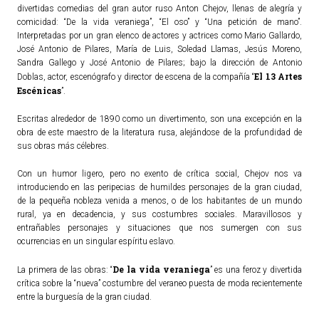
divertidas comedias del gran autor ruso Anton Chejov, llenas de alegría y
comicidad: “De la vida veraniega”, “El oso” y “Una petición de mano”.
ACTUALIDAD
Interpretadas por un gran elenco de actores y actrices como Mario Gallardo,
José Antonio de Pilares, María de Luis, Soledad Llamas, Jesús Moreno,
Noticias
Sandra Gallego y José Antonio de Pilares; bajo la dirección de Antonio
El 13 Artes
Doblas, actor, escenógrafo y director de escena de la compañía “
Agenda
Escénicas
”.
Escritas alrededor de 1890 como un divertimento, son una excepción en la
obra de este maestro de la literatura rusa, alejándose de la profundidad de
sus obras más célebres.
Con un humor ligero, pero no exento de crítica social, Chejov nos va
introduciendo en las peripecias de humildes personajes de la gran ciudad,
de la pequeña nobleza venida a menos, o de los habitantes de un mundo
rural, ya en decadencia, y sus costumbres sociales. Maravillosos y
entrañables personajes y situaciones que nos sumergen con sus
ocurrencias en un singular espíritu eslavo.
De la vida veraniega
La primera de las obras: “
” es una feroz y divertida
crítica sobre la “nueva” costumbre del veraneo puesta de moda recientemente
entre la burguesía de la gran ciudad.