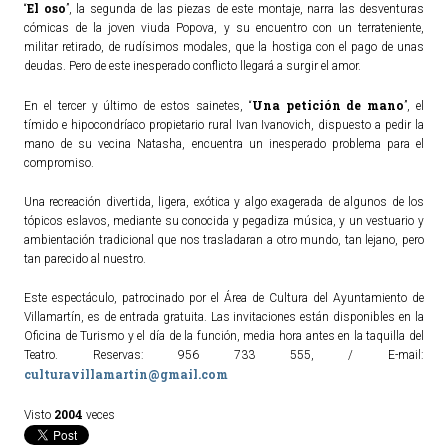
El oso
“
”, la segunda de las piezas de este montaje, narra las desventuras
cómicas de la joven viuda Popova, y su encuentro con un terrateniente,
militar retirado, de rudísimos modales, que la hostiga con el pago de unas
deudas. Pero de este inesperado conflicto llegará a surgir el amor.
Una petición de mano
En el tercer y último de estos sainetes, “
”, el
tímido e hipocondríaco propietario rural Ivan Ivanovich, dispuesto a pedir la
mano de su vecina Natasha, encuentra un inesperado problema para el
compromiso.
Una recreación divertida, ligera, exótica y algo exagerada de algunos de los
tópicos eslavos, mediante su conocida y pegadiza música, y un vestuario y
ambientación tradicional que nos trasladaran a otro mundo, tan lejano, pero
tan parecido al nuestro.
Este espectáculo, patrocinado por el Área de Cultura del Ayuntamiento de
Villamartín, es de entrada gratuita. Las invitaciones están disponibles en la
Oficina de Turismo y el día de la función, media hora antes en la taquilla del
Teatro. Reservas: 956 733 555, / E-mail:
culturavillamartin@gmail.com
2004
Visto
veces