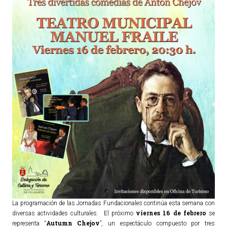
TURISMO
Historia
Qué ver
Fiestas
Gastronomía
Dónde dormir
Dónde comer
Artesanía
Entorno
Callejero
HORARIOS
La programación de las Jornadas Fundacionales continúa esta semana con
viernes 16 de febrero
diversas actividades culturales. El próximo
se
PUBLICACIONES
Autumn Chejov
representa “
”, un espectáculo compuesto por tres