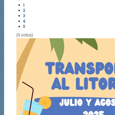
1
2
3
4
5
(0 votos)