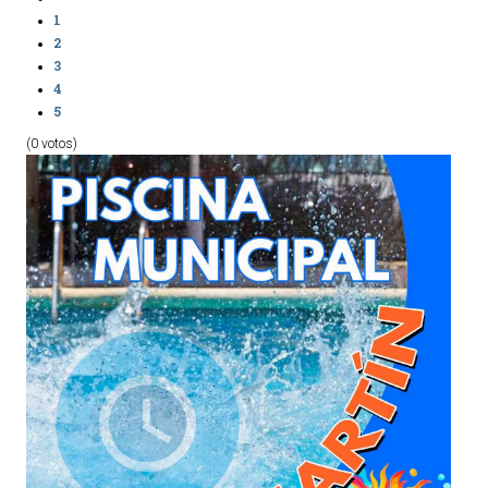
1
2
3
4
5
(0 votos)