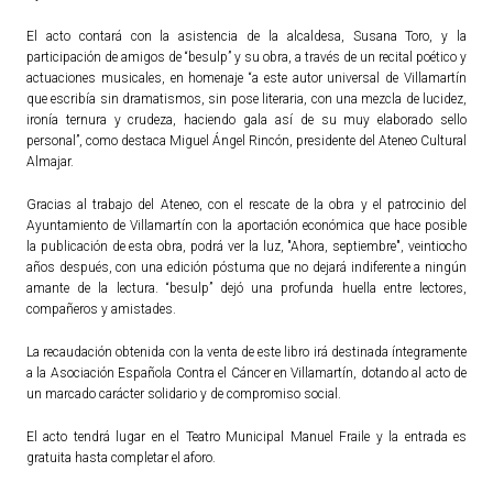
El acto contará con la asistencia de la alcaldesa, Susana Toro, y la
participación de amigos de “besulp” y su obra, a través de un recital poético y
actuaciones musicales, en homenaje “a este autor universal de Villamartín
que escribía sin dramatismos, sin pose literaria, con una mezcla de lucidez,
ironía ternura y crudeza, haciendo gala así de su muy elaborado sello
personal”, como destaca Miguel Ángel Rincón, presidente del Ateneo Cultural
Almajar.
Gracias al trabajo del Ateneo, con el rescate de la obra y el patrocinio del
Ayuntamiento de Villamartín con la aportación económica que hace posible
la publicación de esta obra, podrá ver la luz, "Ahora, septiembre", veintiocho
años después, con una edición póstuma que no dejará indiferente a ningún
amante de la lectura. “besulp” dejó una profunda huella entre lectores,
compañeros y amistades.
La recaudación obtenida con la venta de este libro irá destinada íntegramente
a la Asociación Española Contra el Cáncer en Villamartín, dotando al acto de
un marcado carácter solidario y de compromiso social.
El acto tendrá lugar en el Teatro Municipal Manuel Fraile y la entrada es
gratuita hasta completar el aforo.