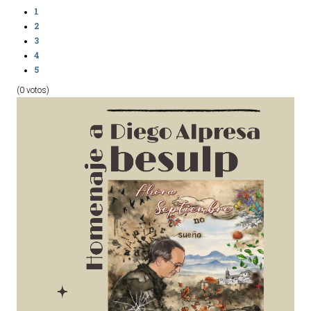
1
2
3
4
5
(0 votos)