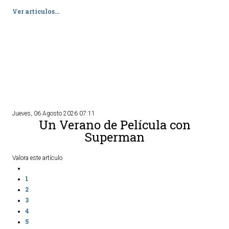
Ver artículos...
TURISMO
Historia
Qué ver
Fiestas
Gastronomía
Dónde dormir
Jueves, 06 Agosto 2026 07:11
Un Verano de Película con
Dónde comer
Superman
Artesanía
Entorno
Valora este artículo
Callejero
1
2
HORARIOS
3
4
PUBLICACIONES
5