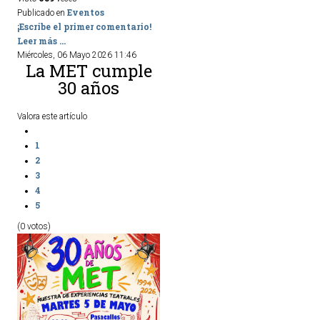
Eventos
Publicado en
¡Escribe el primer comentario!
Leer más ...
Miércoles, 06 Mayo 2026 11:46
La MET cumple
30 años
Valora este artículo
1
2
3
4
5
(0 votos)