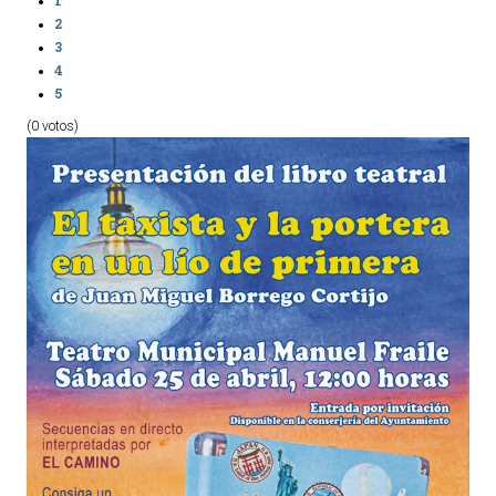
2
3
4
5
(0 votos)