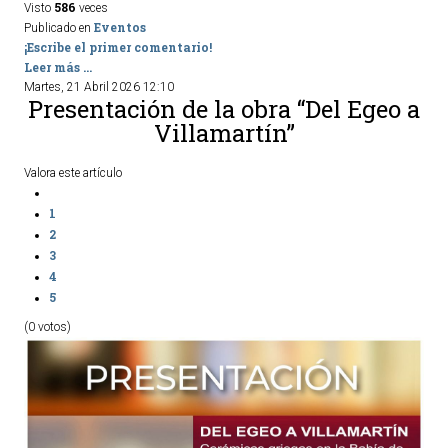
586
Visto
veces
Eventos
Publicado en
¡Escribe el primer comentario!
Leer más ...
Martes, 21 Abril 2026 12:10
Presentación de la obra “Del Egeo a
Villamartín”
Valora este artículo
1
2
3
4
5
(0 votos)