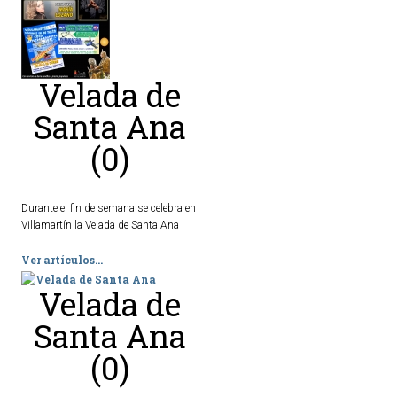
Ordenanzas Municipales
Servicios Municipales
Accesibilidad
Velada de
Santa Ana
SERVICIOS
(0)
Salud
Educación
Durante el fin de semana se celebra en
Deportes
Villamartín la Velada de Santa Ana
Centros Sociales y Asistenciales
Ver artículos...
Medio Ambiente
Transportes
Velada de
Empleo y Seguridad Social
Santa Ana
Seguridad
(0)
Servicios Comarcales
Servicios Provinciales