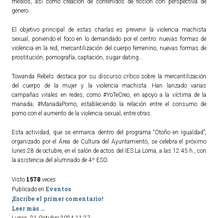
medios, así como creación de contenidos de ficción con perspectiva de
género.
El objetivo principal de estas charlas es prevenir la violencia machista
sexual, poniendo el foco en lo demandado por el centro: nuevas formas de
violencia en la red, mercantilización del cuerpo femenino, nuevas formas de
prostitución, pornografía, captación, sugar dating...
Towanda Rebels destaca por su discurso crítico sobre la mercantilización
del cuerpo de la mujer y la violencia machista. Han lanzado varias
campañas virales en redes, como #YoTeCreo, en apoyo a la víctima de la
manada; #ManadaPorno, estableciendo la relación entre el consumo de
porno con el aumento de la violencia sexual; entre otras.
Esta actividad, que se enmarca dentro del programa “Otoño en Igualdad”,
organizado por el Área de Cultura del Ayuntamiento, se celebra el próximo
lunes 28 de octubre, en el salón de actos del IES La Loma, a las 12:45 h., con
la asistencia del alumnado de 4º ESO.
1578
Visto
veces
Eventos
Publicado en
¡Escribe el primer comentario!
Leer más ...
Lunes, 21 Octubre 2024 11:27