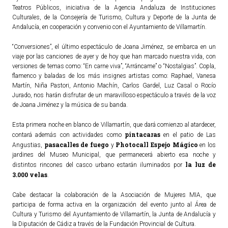
Teatros Públicos, iniciativa de la Agencia Andaluza de Instituciones
Culturales, de la Consejería de Turismo, Cultura y Deporte de la Junta de
Andalucía, en cooperación y convenio con el Ayuntamiento de Villamartín.
“Conversiones”, el último espectáculo de Joana Jiménez, se embarca en un
viaje por las canciones de ayer y de hoy que han marcado nuestra vida, con
versiones de temas como: “En carne viva”, “Arráncame” o “Nostalgias”. Copla,
flamenco y baladas de los más insignes artistas como: Raphael, Vanesa
Martín, Niña Pastori, Antonio Machín, Carlos Gardel, Luz Casal o Rocío
Jurado, nos harán disfrutar de un maravilloso espectáculo a través de la voz
de Joana Jiménez y la música de su banda.
Esta primera noche en blanco de Villamartín, que dará comienzo al atardecer,
pintacaras
contará además con actividades como
en el patio de Las
pasacalles de fuego
Photocall Espejo Mágico
Angustias,
y
en los
jardines del Museo Municipal, que permanecerá abierto esa noche y
la luz de
distintos rincones del casco urbano estarán iluminados por
3.000 velas
.
Cabe destacar la colaboración de la Asociación de Mujeres MIA, que
participa de forma activa en la organización del evento junto al Área de
Cultura y Turismo del Ayuntamiento de Villamartín, la Junta de Andalucía y
la Diputación de Cádiz a través de la Fundación Provincial de Cultura.