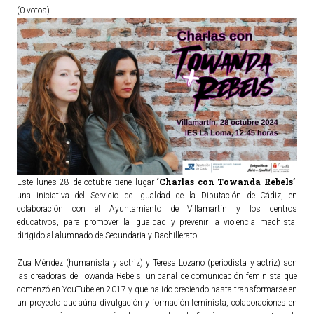
(0 votos)
ACTUALIDAD
Noticias
Agenda
Charlas con Towanda Rebels
Este lunes 28 de octubre tiene lugar “
”,
una iniciativa del Servicio de Igualdad de la Diputación de Cádiz, en
colaboración con el Ayuntamiento de Villamartín y los centros
educativos, para promover la igualdad y prevenir la violencia machista,
dirigido al alumnado de Secundaria y Bachillerato.
Zua Méndez (humanista y actriz) y Teresa Lozano (periodista y actriz) son
las creadoras de Towanda Rebels, un canal de comunicación feminista que
comenzó en YouTube en 2017 y que ha ido creciendo hasta transformarse en
un proyecto que aúna divulgación y formación feminista, colaboraciones en