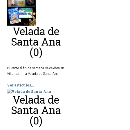
Ordenanzas Municipales
Servicios Municipales
Accesibilidad
Velada de
Santa Ana
SERVICIOS
(0)
Salud
Educación
Durante el fin de semana se celebra en
Deportes
Villamartín la Velada de Santa Ana
Centros Sociales y Asistenciales
Ver artículos...
Medio Ambiente
Transportes
Velada de
Empleo y Seguridad Social
Santa Ana
Seguridad
(0)
Servicios Comarcales
Servicios Provinciales