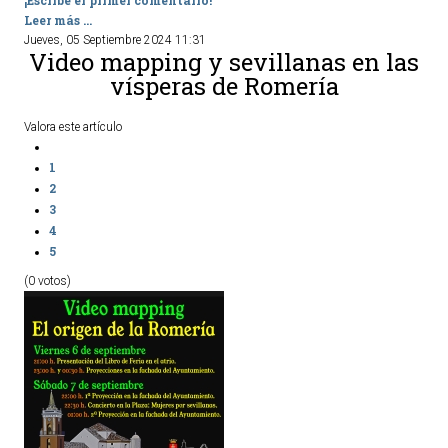
¡Escribe el primer comentario!
Leer más ...
Jueves, 05 Septiembre 2024 11:31
Video mapping y sevillanas en las
vísperas de Romería
Valora este artículo
1
2
3
4
5
(0 votos)