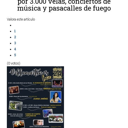
por 3.000 velas, conciertos de
música y pasacalles de fuego
Valora este artículo
1
2
3
4
5
(0 votos)