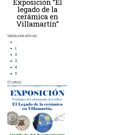
Exposición “El
legado de la
cerámica en
Villamartín”
Valora este artículo
1
2
3
4
5
(0 votos)