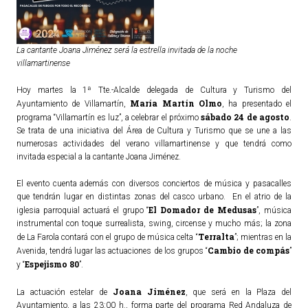
La cantante Joana Jiménez será la estrella invitada de la noche
villamartinense
Hoy martes la 1ª Tte.-Alcalde delegada de Cultura y Turismo del
María Martín Olmo
Ayuntamiento de Villamartín,
, ha presentado el
sábado 24 de agosto
programa “Villamartín es luz”, a celebrar el próximo
.
Se trata de una iniciativa del Área de Cultura y Turismo que se une a las
numerosas actividades del verano villamartinense y que tendrá como
invitada especial a la cantante Joana Jiménez.
El evento cuenta además con diversos conciertos de música y pasacalles
que tendrán lugar en distintas zonas del casco urbano. En el atrio de la
El Domador de Medusas
iglesia parroquial actuará el grupo “
”, música
instrumental con toque surrealista, swing, circense y mucho más; la zona
Terralta
de La Farola contará con el grupo de música celta “
”; mientras en la
Cambio de compás
Avenida, tendrá lugar las actuaciones de los grupos “
”
Espejismo 80
y “
”.
Joana Jiménez
La actuación estelar de
, que será en la Plaza del
Ayuntamiento, a las 23:00 h., forma parte del programa Red Andaluza de