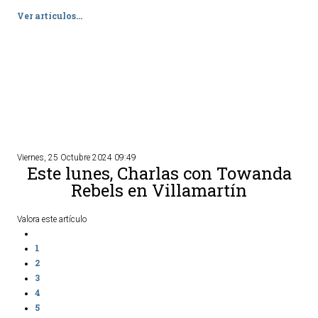
Ver artículos...
TURISMO
Historia
Qué ver
Fiestas
Gastronomía
Dónde dormir
Viernes, 25 Octubre 2024 09:49
Este lunes, Charlas con Towanda
Dónde comer
Rebels en Villamartín
Artesanía
Entorno
Valora este artículo
Callejero
1
2
HORARIOS
3
4
PUBLICACIONES
5