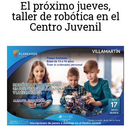
El próximo jueves,
Ordenanzas Municipales
taller de robótica en el
Servicios Municipales
Centro Juvenil
Accesibilidad
SERVICIOS
Salud
Educación
Deportes
Centros Sociales y Asistenciales
Medio Ambiente
Transportes
Empleo y Seguridad Social
Seguridad
Servicios Comarcales
Servicios Provinciales