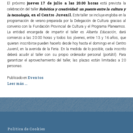
jueves 17 de julio a las 20.00 horas
El próximo
está prevista la
Robótica y creatividad: un puente entre la cultura y
celebración del taller
TURISMO
la tecnología,
en el Centro Juvenil.
Este taller se incluye engloba en la
programación de verano preparada por la Delegación de Cultura gracias al
convenio con la Fundación Provincial de Cultura y el Programa Planeamos.
Historia
La entidad encargada de impartir el taller es
Albanta Educación
, dará
Qué ver
comienzo a las 20:00 horas y todos los jóvenes, entre 13 y 16 años, que
quieran inscribirse pueden hacerlo desde hoy hasta el domingo en el Centro
Fiestas
Juvenil, en la avenida de la Feria. En la medida de lo posible, cada inscrito
Gastronomía
deberá acudir al taller con su propio ordenador personal (portátil). Para
garantizar el aprovechamiento del taller, las plazas están limitadas a 20
Dónde dormir
personas.
Dónde comer
Eventos
Publicado en
Artesanía
Leer más ...
Entorno
Callejero
HORARIOS
PUBLICACIONES
Política de Cookies