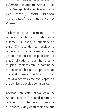
libro
52 historias de la de la Villa de
Villamartín
, de Jerónimo Armario. Esta
obra “recoge historias breves de la
vida concejil, social, religiosa,
monumental…” del municipio de
Villamartín.
“Habiendo estado sometido a la
voluntad de la ciudad de Sevilla
durante 300 años, a principio del
siglo XIX cuando se resolvió el
contencioso por la posesión de las
tierras, ese núcleo de población se
sintió aliviado y sus hombres y
mujeres emprendieron un camino de
no retorno hacia la prosperidad
queriendo transformar Villamartín en
una villa sobresaliente con respecto a
otras villas y pueblos comarcanos”.
Además, en esta nueva obra de
Armario Medina, “…nos adentramos a
conocer su fundación e historias de
su pasado, vida y costumbres de sus