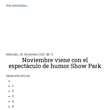
Ver artículos...
TURISMO
Historia
Qué ver
Fiestas
Gastronomía
Dónde dormir
Miércoles, 02 Noviembre 2022 08:12
Noviembre viene con el
Dónde comer
espectáculo de humor Show Park
Artesanía
Entorno
Valora este artículo
Callejero
1
2
HORARIOS
3
4
PUBLICACIONES
5