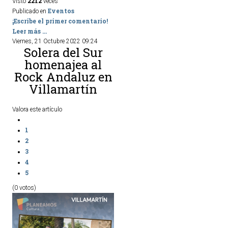
2212
Visto
veces
Eventos
Publicado en
¡Escribe el primer comentario!
Leer más ...
Viernes, 21 Octubre 2022 09:24
Solera del Sur
homenajea al
Rock Andaluz en
Villamartín
Valora este artículo
1
2
3
4
5
(0 votos)