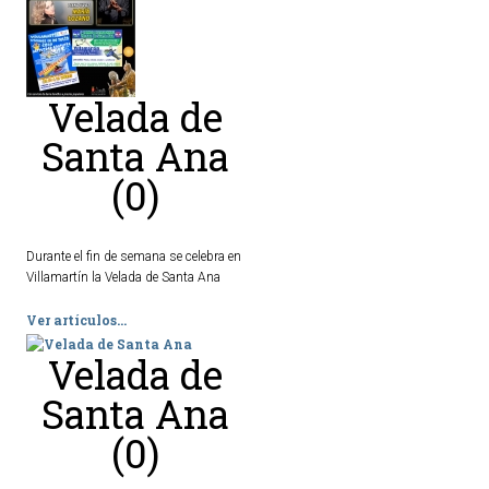
Ordenanzas Municipales
Servicios Municipales
Accesibilidad
Velada de
Santa Ana
SERVICIOS
(0)
Salud
Educación
Durante el fin de semana se celebra en
Deportes
Villamartín la Velada de Santa Ana
Centros Sociales y Asistenciales
Ver artículos...
Medio Ambiente
Transportes
Velada de
Empleo y Seguridad Social
Santa Ana
Seguridad
(0)
Servicios Comarcales
Servicios Provinciales