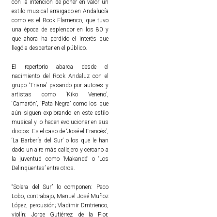
con la intención de poner en valor un
estilo musical arraigado en Andalucía
como es el Rock Flamenco, que tuvo
una época de esplendor en los 80 y
que ahora ha perdido el interés que
llegó a despertar en el público.
El repertorio abarca desde el
nacimiento del Rock Andaluz con el
grupo ‘Triana’ pasando por autores y
artistas como ‘Kiko Veneno’,
‘Camarón’, ‘Pata Negra’ como los que
aún siguen explorando en este estilo
musical y lo hacen evolucionar en sus
discos. Es el caso de ‘José el Francés’,
‘La Barbería del Sur’ o los que le han
dado un aire más callejero y cercano a
la juventud como ‘Makandé’ o ‘Los
Delinqüentes’ entre otros.
“Solera del Sur” lo componen: Paco
Lobo, contrabajo; Manuel José Muñoz
López, percusión; Vladimir Dmtrienco,
violín; Jorge Gutiérrez de la Flor,