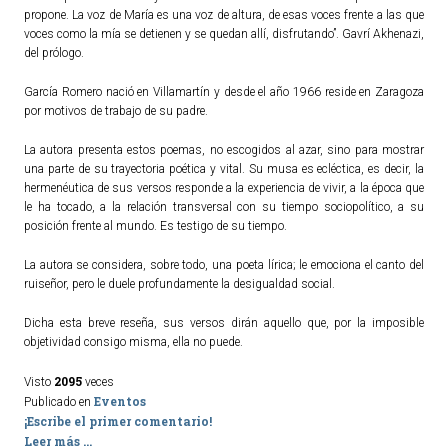
propone. La voz de María es una voz de altura, de esas voces frente a las que
voces como la mía se detienen y se quedan allí, disfrutando”. Gavrí Akhenazi,
del prólogo.
García Romero nació en Villamartín y desde el año 1966 reside en Zaragoza
por motivos de trabajo de su padre.
La autora presenta estos poemas, no escogidos al azar, sino para mostrar
una parte de su trayectoria poética y vital. Su musa es ecléctica, es decir, la
hermenéutica de sus versos responde a la experiencia de vivir, a la época que
le ha tocado, a la relación transversal con su tiempo sociopolítico, a su
posición frente al mundo. Es testigo de su tiempo.
La autora se considera, sobre todo, una poeta lírica; le emociona el canto del
ruiseñor, pero le duele profundamente la desigualdad social.
Dicha esta breve reseña, sus versos dirán aquello que, por la imposible
objetividad consigo misma, ella no puede.
2095
Visto
veces
Eventos
Publicado en
¡Escribe el primer comentario!
Leer más ...