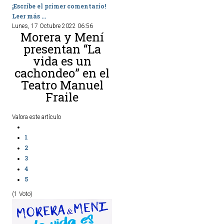
¡Escribe el primer comentario!
Leer más ...
Lunes, 17 Octubre 2022 06:56
Morera y Mení
presentan “La
vida es un
cachondeo” en el
Teatro Manuel
Fraile
Valora este artículo
1
2
3
4
5
(1 Voto)