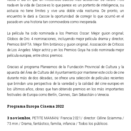
nada en la vida de Cassie es lo que parece: es un portento de inteligencia, su
ACTUALIDAD
astucia no tiene límites y vive una doble vida nocturna. De pronto, un
encuentro le dará a Cassie la oportunidad de corregir lo que ocurrió en el
pasado en una historia tan conmovedora como inesperada.
Noticias
Agenda
La película ha sido nominada a los Premios Oscar: Mejor guion original;
Globos de Oro: 4 nominaciones, incluyendo mejor película drama y director;
Premios BAFTA: Mejor film británico y guion original; Asociación de Críticos
de Los Angeles: Mejor actriz y en los Premios Goya ha sido nominada mejor
película europea, entre otros premios.
Gracias al programa Planeamos de la Fundación Provincial de Cultura y la
apuesta del Área de Cultura del Ayuntamiento por mantener este ciclo de cine
durante más de dos décadas, se ofrece una selección de películas recientes
que brindan una perspectiva de la variedad y la calidad del cine europeo en
los últimos años, obras que han obtenido premios en los más importantes
festivales de Europa como Berlín, Cannes, San Sebastián o Venecia.
Programa Europa Cinema 2022
3 noviembre
, PETITE MAMAN/ Francia 2021/ director: Céline Sciamma /
73 min./ Drama, fantástico, familia, infancia / Todos los públicos.