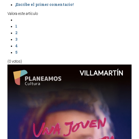
¡Escribe el primer comentario!
Ordenanzas Municipales
Valora este artículo
Servicios Municipales
Accesibilidad
1
2
3
SERVICIOS
4
5
Salud
(0 votos)
Educación
Deportes
Centros Sociales y Asistenciales
Medio Ambiente
Transportes
Empleo y Seguridad Social
Seguridad
Servicios Comarcales
Servicios Provinciales