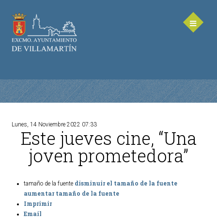
Lunes, 14 Noviembre 2022 07:33
Este jueves cine, “Una
AYUNTAMIENTO
joven prometedora”
Saluda de la Alcaldesa
Equipo de Gobierno
disminuir el tamaño de la fuente
tamaño de la fuente
Corporación Municipal - Legislatura 2023-2027
aumentar tamaño de la fuente
Delegaciones Municipales
Imprimir
Email
Teléfonos de contacto