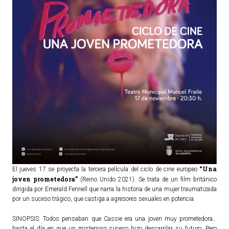
TURISMO
Historia
Qué ver
Fiestas
Gastronomía
Dónde dormir
Dónde comer
Artesanía
Entorno
“Una
Callejero
El jueves 17 se proyecta la tercera película del ciclo de cine europeo
joven prometedora”
(Reino Unido 2021). Se trata de un film británico
dirigida por Emerald Fennell que narra la historia de una mujer traumatizada
HORARIOS
por un suceso trágico, que castiga a agresores sexuales en potencia.
SINOPSIS: Todos pensaban que Cassie era una joven muy prometedora…
PUBLICACIONES
hasta el día en que un misterioso suceso hizo descarrilar su futuro. Pero