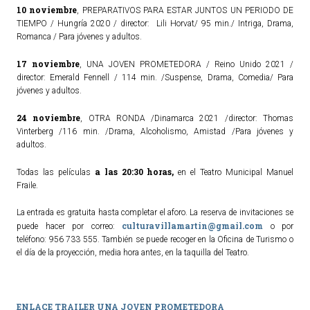
10 noviembre
, PREPARATIVOS PARA ESTAR JUNTOS UN PERIODO DE
TIEMPO / Hungría 2020 / director: Lili Horvat/ 95 min./ Intriga, Drama,
Romanca / Para jóvenes y adultos.
17 noviembre
, UNA JOVEN PROMETEDORA / Reino Unido 2021 /
director: Emerald Fennell / 114 min. /Suspense, Drama, Comedia/ Para
jóvenes y adultos.
24 noviembre
, OTRA RONDA /Dinamarca 2021 /director: Thomas
Vinterberg /116 min. /Drama, Alcoholismo, Amistad /Para jóvenes y
adultos.
a las 20:30 horas,
Todas las películas
en el Teatro Municipal Manuel
Fraile.
La entrada es gratuita hasta completar el aforo. La reserva de invitaciones se
culturavillamartin@gmail.com
puede hacer por correo:
o por
teléfono: 956 733 555. También se puede recoger en la Oficina de Turismo o
el día de la proyección, media hora antes, en la taquilla del Teatro.
ENLACE TRAILER UNA JOVEN PROMETEDORA