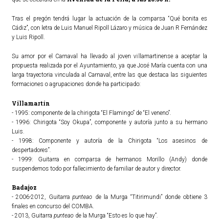
ACTUALIDAD
Tras el pregón tendrá lugar la actuación de la comparsa “Qué bonita es
Cádiz”, con letra de Luis Manuel Ripoll Lázaro y música de Juan R Fernández
y Luis Ripoll.
Noticias
Agenda
Su amor por el Carnaval ha llevado al joven villamartinense a aceptar la
propuesta realizada por el Ayuntamiento, ya que José María cuenta con una
larga trayectoria vinculada al Carnaval, entre las que destaca las siguientes
formaciones o agrupaciones donde ha participado:
Villamartín
- 1995: componente de la chirigota “El Flamingo” de “El veneno”.
- 1996: Chirigota “Soy Okupa”, componente y autoría junto a su hermano
Luis.
- 1998: Componente y autoría de la Chirigota “Los asesinos de
despertadores”.
- 1999: Guitarra en comparsa de hermanos Morillo (Andy) donde
suspendemos todo por fallecimiento de familiar de autor y director.
Badajoz
- 2006-2012, Guitarra
punteao
de la Murga “Titirimundi” donde obtiene 3
finales en concurso del COMBA.
- 2013, Guitarra
punteao
de la Murga “Esto es lo que hay”.