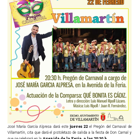
TURISMO
Historia
Qué ver
Fiestas
Gastronomía
Dónde dormir
Dónde comer
Artesanía
Entorno
Callejero
HORARIOS
jueves 22
José María García Alpresa dará este
el Pregón del Carnaval de
Villamartín, cita que dará el pistoletazo de salida a la fiesta de Don Carnal y
PUBLICACIONES
Avenida de la Feria, a las 20:30 h.
que se celebrará en la