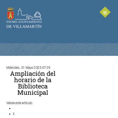
Miércoles, 31 Mayo 2023 07:29
Ampliación del
AYUNTAMIENTO
horario de la
Biblioteca
Saluda de la Alcaldesa
Municipal
Equipo de Gobierno
Corporación Municipal - Legislatura 2023-2027
Valora este artículo
Delegaciones Municipales
1
Teléfonos de contacto