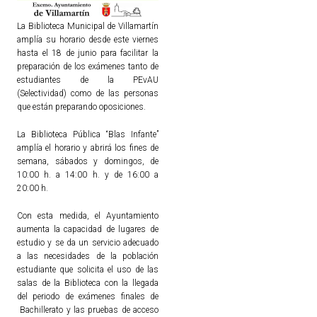
La Biblioteca Municipal de Villamartín
TURISMO
amplía su horario desde este viernes
hasta el 18 de junio para facilitar la
Historia
preparación de los exámenes tanto de
estudiantes de la PEvAU
Qué ver
(Selectividad) como de las personas
Fiestas
que están preparando oposiciones.
Gastronomía
La Biblioteca Pública “Blas Infante”
amplía el horario y abrirá los fines de
Dónde dormir
semana, sábados y domingos, de
Dónde comer
10:00 h. a 14:00 h. y de 16:00 a
20:00 h.
Artesanía
Entorno
Con esta medida, el Ayuntamiento
aumenta la capacidad de lugares de
Callejero
estudio y se da un servicio adecuado
a las necesidades de la población
HORARIOS
estudiante que solicita el uso de las
salas de la Biblioteca con la llegada
del periodo de exámenes finales de
PUBLICACIONES
Bachillerato y las pruebas de acceso