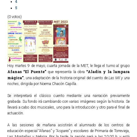
4
5
(0 votos)
Hoy martes 9 de mayo, cuarta jornada de la MET, le llega el turno al grupo
Afanas “El Puente”
“Aladín y la lampara
que representa la obra
mágica”
, una adaptación de la historia original del cuento de
Las Mil y una
noches
, dirigida por Noema Chacón Capilla.
Se interpretará el clásico cuento mediante una narración previamente
grabada. Su fondo irá cambiando con varias imágenes según la historia. Se
llevará a cabo dos musicales, uno para la introducción y otro para el final de
actuación.
A las sesiones de mañana asistirán el alumnado de los centros de
educación especial “Afanas” y “Asparei” y escolares de Primaria de Torrevieja,
Las Montañas y Nebrija. Por la tarde, la sesión será a las 20:00 h. y está