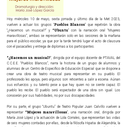
Hoy miércoles 10 de mayo, sexta jornada y último día de la Met 2023,
Pueblos Blancos
vuelven a actuar los grupos “
” que repetirán la obra
“Ubuntu
“¿Hacemos un musical?” y
” con la narración oral “Mujeres
maravillosas”, ambas se representarán solo en las sesiones de la mañana
para el público escolar, ya que por la tarde tendrá lugar el acto de clausura
con el pasacalles y entrega de diplomas a los participantes.
“¿Hacemos un musical?
”, dirigida por el equipo docente de PTAVAL del
C.C.E.E. “Pueblos Blancos”, narra la historia de un grupo de alumnos y
alumnas de un Centro de Específico de Educación Especial que se dispone a
crear una obra de teatro musical para representar en su pueblo. El
profesorado les apoya, pero algunos son reticentes a salir a escena. Aúnan
sus esfuerzos y su talento pese a que hay quien no se siente capaz. El
pueblo les recibe. El pueblo será espectador de una obra sin igual. Los
conocerán por sus habilidades, no por sus discapacidades.
Por su parte, el grupo “Ubuntu” de Teatro Popular Juan Calvillo vuelven a
“Mujeres maravillosas
representar
”, una narración oral, dirigida por
María José López y la actuación de Lola Corrales, que representan las vidas
de seis mujeres contadas por ellas, desde la filósofa Hipatia de Alejandría, la