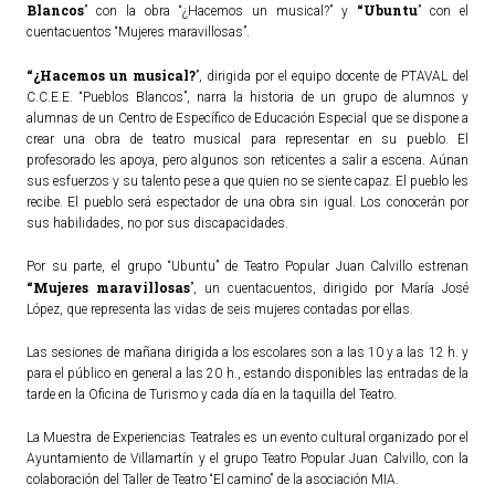
Blancos
“Ubuntu
” con la obra “¿Hacemos un musical?” y
” con el
cuentacuentos “Mujeres maravillosas”.
“¿Hacemos un musical?
”, dirigida por el equipo docente de PTAVAL del
C.C.E.E. “Pueblos Blancos”, narra la historia de un grupo de alumnos y
alumnas de un Centro de Específico de Educación Especial que se dispone a
crear una obra de teatro musical para representar en su pueblo. El
profesorado les apoya, pero algunos son reticentes a salir a escena. Aúnan
sus esfuerzos y su talento pese a que quien no se siente capaz. El pueblo les
recibe. El pueblo será espectador de una obra sin igual. Los conocerán por
sus habilidades, no por sus discapacidades.
Por su parte, el grupo “Ubuntu” de Teatro Popular Juan Calvillo estrenan
“Mujeres maravillosas
”, un cuentacuentos, dirigido por María José
López, que representa las vidas de seis mujeres contadas por ellas.
Las sesiones de mañana dirigida a los escolares son a las 10 y a las 12 h. y
para el público en general a las 20 h., estando disponibles las entradas de la
tarde en la Oficina de Turismo y cada día en la taquilla del Teatro.
La Muestra de Experiencias Teatrales es un evento cultural organizado por el
Ayuntamiento de Villamartín y el grupo Teatro Popular Juan Calvillo, con la
colaboración del Taller de Teatro “El camino” de la asociación MIA.