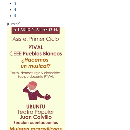
3
4
5
(0 votos)