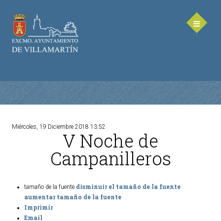
Miércoles, 19 Diciembre 2018 13:52
V Noche de
AYUNTAMIENTO
Campanilleros
Saluda de la Alcaldesa
Equipo de Gobierno
disminuir el tamaño de la fuente
tamaño de la fuente
Corporación Municipal - Legislatura 2023-2027
aumentar tamaño de la fuente
Delegaciones Municipales
Imprimir
Email
Teléfonos de contacto