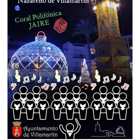
TURISMO
Historia
Qué ver
Fiestas
Gastronomía
Dónde dormir
Dónde comer
Artesanía
Entorno
Callejero
HORARIOS
PUBLICACIONES