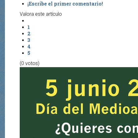
¡Escribe el primer comentario!
Valora este artículo
1
2
3
4
5
(0 votos)