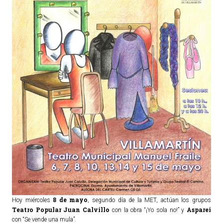
TURISMO
Historia
Qué ver
Fiestas
Gastronomía
Dónde dormir
Dónde comer
Artesanía
Entorno
Callejero
HORARIOS
8 de mayo
Hoy miércoles
, segundo día de la MET, actúan los grupos
Teatro Popular Juan Calvillo
Asparei
con la obra “¡Yo sola no!” y
PUBLICACIONES
con “Se vende una mula”.