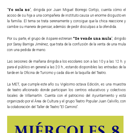
Yo sola no
ACTUALIDAD
“
”, dirigida por Juan Miguel Borrego Cortijo, cuenta cómo el
acoso de su hija a una compañera de instituto causa un enorme disgusto en
la familia. El tema se trata serenamente y consigue que la chica reaccione y
Noticias
cambie su manera de pensar, además de pedir disculpas a la ofendida.
Agenda
“Se vende una mula
Por su parte, el grupo de Asparei estrenan
”, dirigido
por Saray Barriga Jiménez, que trata de la confusión de la venta de una mula
con una pedida de mano.
Las sesiones de mañana dirigida a los escolares son a las 10 y a las 12 h. y
para el público en general a las 20 h., estando disponibles las entradas de la
tarde en la Oficina de Turismo y cada día en la taquilla del Teatro.
La MET, que cumple este año su Vigésimo octava Edición, es una muestra
de teatro aficionado donde participan los centros educativos y colectivos
locales de Villamartín. Cuenta con el patrocinio del Ayuntamiento y está
organizado por el Área de Cultura y el grupo Teatro Popular Juan Calvillo, con
la colaboración del Taller de Teatro “El Camino”.