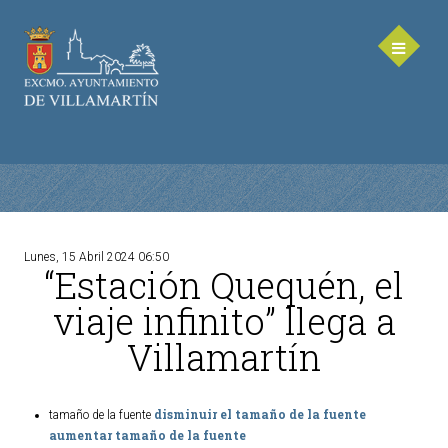
Lunes, 15 Abril 2024 06:50
“Estación Quequén, el
AYUNTAMIENTO
viaje infinito” llega a
Saluda de la Alcaldesa
Villamartín
Equipo de Gobierno
Corporación Municipal - Legislatura 2023-2027
Delegaciones Municipales
disminuir el tamaño de la fuente
tamaño de la fuente
aumentar tamaño de la fuente
Teléfonos de contacto