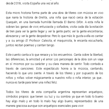
desde 2018, visita España una vez al año.
ACTUALIDAD
Esta micro historia forma parte de una obra de títeres con música en vivo
que narra la historia de
Grelita
, una niña que nació cerca de la estación
Noticias
Quequén, en una barriada humilde llamada El Barrio Sifón. A esta niña le
Agenda
sobran las ganas de vivir, entusiasta y soñadora, visita cada día la estación
de tren para ver la gente llegar y ver la gente partir, ver la gente encontrarse,
abrazarse y ver la gente despedirse. Pero lo que más le gusta a ella es cantar
y a su amigo
El Profesor Calesita
, el maquinista, le encanta escucharla,
juntos recitan poemas y cantan tango.
Este cuento canta a lo que renace y a los encuentros. Canta sobre la libertad,
las diferencias, la amistad y el amor. Los personajes de la obra son un viaje
en sí mismos por su carácter y su clara manera de sentir. Todo contado a
través de canciones. Este espectáculo honra a la música, cantando,
haciendo lo que uno siente. A través de los títeres y por supuesto de los
niños y niñas volver mágicamente a nuestro niño o niña interior, ya que…
nunca es tarde para tener una niñez feliz.
Todos los títeres de esta compañía argentina representan arquetipos,
símbolos propios que tienen su luz y su sombra ya que en todo lo bueno
hay algo malo y en todo lo malo hay algo bueno, representados de una
manera graciosa aunque son arquetipos esenciales para vivir.