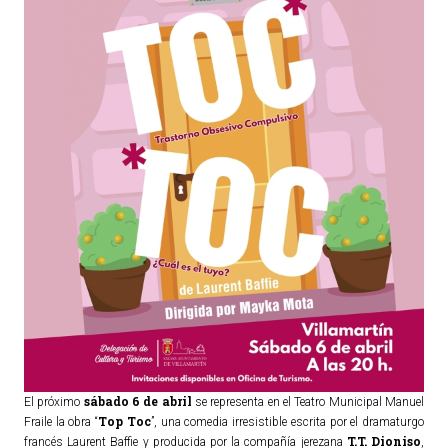
TURISMO
Historia
Qué ver
Fiestas
Gastronomía
Dónde dormir
Dónde comer
Artesanía
Entorno
Callejero
HORARIOS
sábado
6 de abril
El próximo
se representa en el Teatro Municipal Manuel
Top Toc
Fraile la obra “
”, una comedia irresistible escrita por el dramaturgo
PUBLICACIONES
T.T. Dioniso
francés Laurent Baffie y producida por la compañía jerezana
,