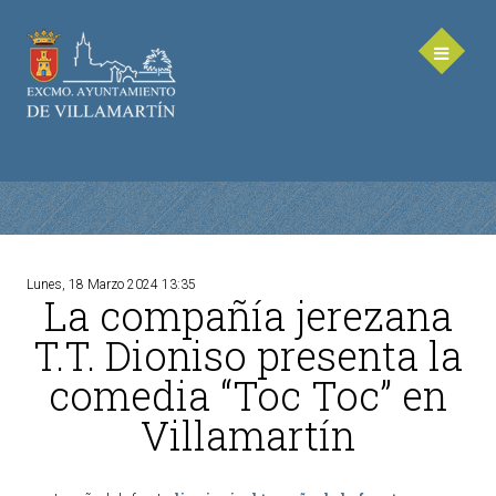
Lunes, 18 Marzo 2024 13:35
La compañía jerezana
AYUNTAMIENTO
T.T. Dioniso presenta la
Saluda de la Alcaldesa
comedia “Toc Toc” en
Equipo de Gobierno
Villamartín
Corporación Municipal - Legislatura 2023-2027
Delegaciones Municipales
Teléfonos de contacto