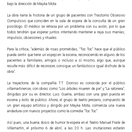
bajo la dirección de Mayka Mota.
ACTUALIDAD
La obra narra la historia de un grupo de pacientes con Trastorno Obsesivo
Compulsivo que coinciden en la sala de espera de la consulta de un gran
Noticias
psicólogo. El médico se retrasa por un problema con su avión, por lo que
Agenda
todos tendrán que esperar juntos intentando mantener a raya sus manías,
impulsos, obsesiones y rituales.
Para la crítica, “además de risas prometidas, “Toc Toc” hace que el público
pueda sentir que tiene un espejo en la escena, reconociendo en alguno de los
pacientes a familiares, amigos o incluso a sí mismo, algo que, aunque
resulte más difícil de reconocer, consigue un fantástico e igual disfrute de la
obra”.
La trayectoria de la compañía T.T. Dioniso es conocida por el público
villamartinense, con obras como “Los árboles mueren de pie” y “La ratonera”,
dirigidas por su ex director, Luis Guerra, ambas con una gran puesta en
escena y éxito de público. Ahora, el grupo de teatro jerezano, compuesto de
un gran equipo artístico y dirigido por Mayka Mota, comienza una nueva
andadura con nuevos proyectos como la comedia “Toc Toc”.
Así pues, una buena dosis de humor te espera en el Teatro Manuel Fraile de
Villamartín, el próximo 6 de abril, a las 20 h. Las invitaciones estarán