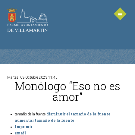
Martes, 03 Octubre 2023 11:45
Monólogo “Eso no es
AYUNTAMIENTO
amor”
Saluda de la Alcaldesa
Equipo de Gobierno
disminuir el tamaño de la fuente
tamaño de la fuente
Corporación Municipal - Legislatura 2023-2027
aumentar tamaño de la fuente
Delegaciones Municipales
Imprimir
Email
Teléfonos de contacto