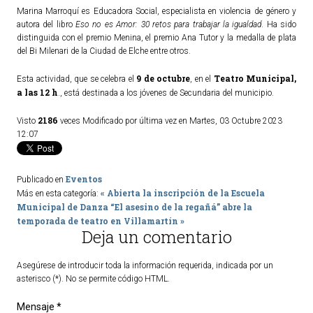
Marina Marroquí es Educadora Social, especialista en violencia de género y
ACTUALIDAD
autora del libro
Eso no es Amor: 30 retos para trabajar la igualdad
. Ha sido
distinguida con el premio Menina, el premio Ana Tutor y la medalla de plata
del Bi Milenari de la Ciudad de Elche entre otros.
Noticias
Agenda
9 de octubre
Teatro Municipal,
Esta actividad, que se celebra el
, en el
a las 12 h
., está destinada a los jóvenes de Secundaria del municipio.
2186
Visto
veces
Modificado por última vez en Martes, 03 Octubre 2023
12:07
Eventos
Publicado en
« Abierta la inscripción de la Escuela
Más en esta categoría:
Municipal de Danza
“El asesino de la regañá” abre la
temporada de teatro en Villamartín »
Deja un comentario
Asegúrese de introducir toda la información requerida, indicada por un
asterisco (*). No se permite código HTML.
Mensaje *