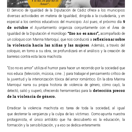
El Servicio de Igualdad de la Diputación de Cádiz ofrece a los municipios
TURISMO
diversas actividades en materia de Igualdad, dirigida a la ciudadanía, y en
9
especial a los centros educativos del municipio. Así pues, el próximo día
Historia
de octubre
el Ayuntamiento organiza conjuntamente con el Área de
“Eso no es amor”,
Igualdad de la Diputación el monólogo
acompañado de
Qué ver
reflexionar sobre
un coloquio con Marina Marroquí, que nos conducirá a
Fiestas
la violencia hacia las niñas y las mujeres
. Además, a través del
coloquio, en torno a su obra, se profundizará en el análisis y la creación de
Gastronomía
barreras contra esta lacra machista.
Dónde dormir
"Eso no es amor" utiliza el humor para hacer un recorrido por la sociedad que
Dónde comer
nos educa (televisión, música, cine...) para trabajar el pensamiento crítico de
la juventud y la interiorización tóxica del amor romántico. En la obra Marina
Artesanía
Marroquí narra su propia historia de violencia de género, cómo cayó, la
Entorno
detección precoz
detectó, salió y superó, ofreciendo herramientas para la
de la violencia de género.
Callejero
Erradicar la violencia machista es tarea de toda la sociedad, al igual
HORARIOS
que
desterrar la vergüenza y la culpa de las víctimas.
Como apunta nuestra
protagonista, el único antídoto que ha descubierto es la educación, la
formación y la sensibilización, y a eso se dedica enteramente.
PUBLICACIONES