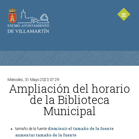
Miércoles, 31 Mayo 2023 07:29
Ampliación del horario
AYUNTAMIENTO
de la Biblioteca
Saluda de la Alcaldesa
Municipal
Equipo de Gobierno
Corporación Municipal - Legislatura 2023-2027
Delegaciones Municipales
disminuir el tamaño de la fuente
tamaño de la fuente
aumentar tamaño de la fuente
Teléfonos de contacto