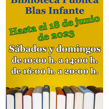
TURISMO
Historia
Qué ver
Fiestas
Gastronomía
Dónde dormir
Dónde comer
Artesanía
Entorno
Callejero
HORARIOS
PUBLICACIONES