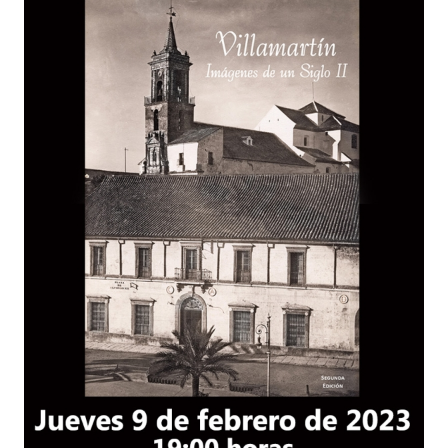
TURISMO
Historia
Qué ver
Fiestas
Gastronomía
Dónde dormir
Dónde comer
Artesanía
Entorno
Callejero
HORARIOS
PUBLICACIONES