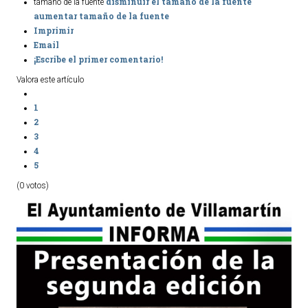
disminuir el tamaño de la fuente
tamaño de la fuente
aumentar tamaño de la fuente
Ordenanzas Municipales
Imprimir
Servicios Municipales
Email
Accesibilidad
¡Escribe el primer comentario!
Valora este artículo
SERVICIOS
1
Salud
2
3
Educación
4
Deportes
5
Centros Sociales y Asistenciales
(0 votos)
Medio Ambiente
Transportes
Empleo y Seguridad Social
Seguridad
Servicios Comarcales
Servicios Provinciales