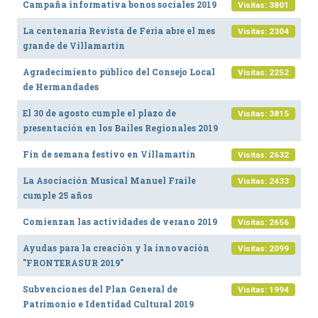
Campaña informativa bonos sociales 2019
Visitas: 3801
Ordenanzas Municipales
La centenaria Revista de Feria abre el mes
Visitas: 2304
Servicios Municipales
grande de Villamartín
Accesibilidad
Agradecimiento público del Consejo Local
Visitas: 2252
de Hermandades
SERVICIOS
El 30 de agosto cumple el plazo de
Visitas: 3815
Salud
presentación en los Bailes Regionales 2019
Educación
Fin de semana festivo en Villamartín
Visitas: 2632
Deportes
La Asociación Musical Manuel Fraile
Visitas: 2433
Centros Sociales y Asistenciales
cumple 25 años
Medio Ambiente
Comienzan las actividades de verano 2019
Visitas: 2656
Transportes
Ayudas para la creación y la innovación
Visitas: 2099
Empleo y Seguridad Social
"FRONTERASUR 2019"
Seguridad
Subvenciones del Plan General de
Visitas: 1994
Servicios Comarcales
Patrimonio e Identidad Cultural 2019
Servicios Provinciales