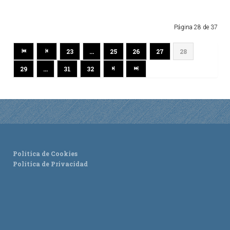
TURISMO
Página 28 de 37
Historia
23
...
25
26
27
28
Qué ver
29
...
31
32
Fiestas
Gastronomía
Dónde dormir
Dónde comer
Artesanía
Política de Cookies
Entorno
Política de Privacidad
Callejero
HORARIOS
PUBLICACIONES