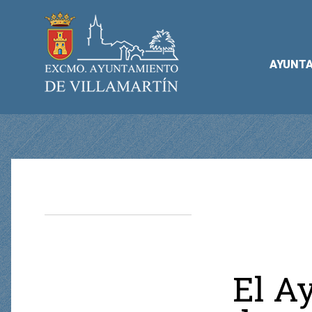
AYUNT
El A