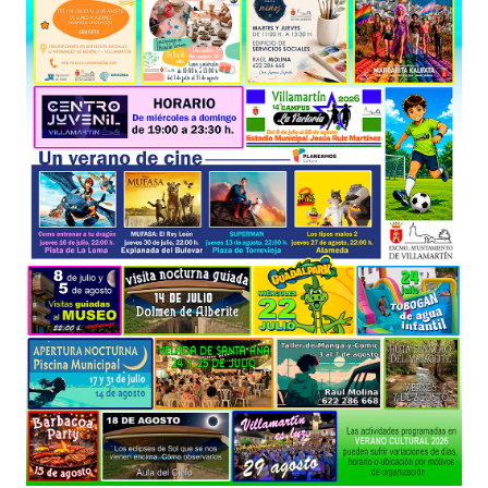
TURISMO
Historia
Qué ver
Fiestas
Gastronomía
Dónde dormir
Dónde comer
Artesanía
Entorno
Callejero
HORARIOS
PUBLICACIONES