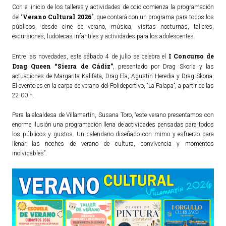
Con el inicio de los talleres y actividades de ocio comienza la programación
Ordenanzas Municipales
Verano Cultural 2026
del “
”, que contará con un programa para todos los
Servicios Municipales
públicos, desde cine de verano, música, visitas nocturnas, talleres,
excursiones, ludotecas infantiles y actividades para los adolescentes.
Accesibilidad
I Concurso de
Entre las novedades, este sábado 4 de julio se celebra el
SERVICIOS
Drag Queen “Sierra de Cádiz”
, presentado por Drag Skoria y las
actuaciones de Margarita Kalifata, Drag Ela, Agustín Heredia y Drag Skoria.
El evento es en la carpa de verano del Polideportivo, “La Palapa”, a partir de las
Salud
22:00 h.
Educación
Para la alcaldesa de Villamartín, Susana Toro, “este verano presentamos con
Deportes
enorme ilusión una programación llena de actividades pensadas para todos
Centros Sociales y Asistenciales
los públicos y gustos. Un calendario diseñado con mimo y esfuerzo para
llenar las noches de verano de cultura, convivencia y momentos
Medio Ambiente
inolvidables”.
Transportes
Empleo y Seguridad Social
Seguridad
Servicios Comarcales
Servicios Provinciales