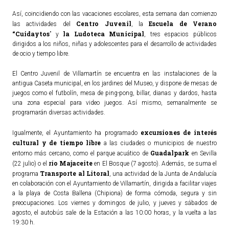
Así, coincidiendo con las vacaciones escolares, esta semana dan comienzo
ACTUALIDAD
Centro Juvenil
Escuela de Verano
las actividades del
, la
“Cuidaytos
la Ludoteca Municipal
” y
, tres espacios públicos
Noticias
dirigidos a los niños, niñas y adolescentes para el desarrollo de actividades
de ocio y tiempo libre.
Agenda
El Centro Juvenil de Villamartín se encuentra en las instalaciones de la
antigua Caseta municipal, en los jardines del Museo, y dispone de mesas de
juegos como el futbolín, mesa de ping-pong, billar, dianas y dardos, hasta
una zona especial para video juegos. Así mismo, semanalmente se
programarán diversas actividades.
excursiones de interés
Igualmente, el Ayuntamiento ha programado
cultural y de tiempo libre
a las ciudades o municipios de nuestro
Guadalpark
entorno más cercano, como el parque acuático de
en Sevilla
río Majaceite
(22 julio) o el
en El Bosque (7 agosto). Además, se suma el
Transporte al Litoral
programa
, una actividad de la Junta de Andalucía
en colaboración con el Ayuntamiento de Villamartín, dirigida a facilitar viajes
a la playa de Costa Ballena (Chipiona) de forma cómoda, segura y sin
preocupaciones. Los viernes y domingos de julio, y jueves y sábados de
agosto, el autobús sale de la Estación a las 10:00 horas, y la vuelta a las
19:30 h.