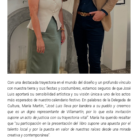
TURISMO
Historia
Qué ver
Fiestas
Gastronomía
Dónde dormir
Dónde comer
Con una destacada trayectoria en el mundo del diseño y un profundo vínculo
Artesanía
con nuestra tierra y sus fiestas y costumbres, estamos seguros de que José
Entorno
Luis aportará su sensibilidad artística y su visión única a uno de los actos
más esperados de nuestro calendario festivo. En palabras de la Delegada de
Callejero
Cultura, María Martín, “
José Luis lleva por bandera a su pueblo y creemos
que es un digno representante de Villamartín, por lo que esta invitación
HORARIOS
supone un acto de justicia con su trayectoria vital
”. María ha querido resaltar
que “
su participación en la presentación del libro supone una apuesta por el
talento local y por la puesta en valor de nuestras raíces desde una mirada
PUBLICACIONES
creativa y contemporánea
”.