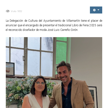
Ordenanzas Municipales
Visto: 1052
Servicios Municipales
Accesibilidad
La Delegación de Cultura del Ayuntamiento de Villamartín tiene el placer de
anunciar que el encargado de presentar el tradicional Libro de Feria 2025 será
el reconocido diseñador de moda José Luis Carreño Girón.
SERVICIOS
Salud
Educación
Deportes
Centros Sociales y Asistenciales
Medio Ambiente
Transportes
Empleo y Seguridad Social
Seguridad
Servicios Comarcales
Servicios Provinciales