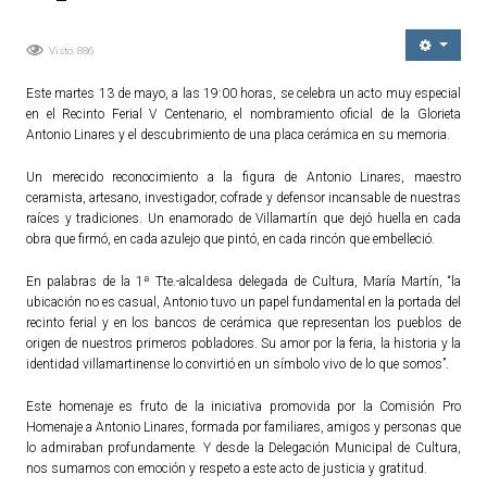
Ordenanzas Municipales
Visto: 886
Servicios Municipales
Accesibilidad
Este martes 13 de mayo, a las 19:00 horas, se celebra un acto muy especial
en el Recinto Ferial V Centenario, el nombramiento oficial de la Glorieta
Antonio Linares y el descubrimiento de una placa cerámica en su memoria.
SERVICIOS
Un merecido reconocimiento a la figura de Antonio Linares, maestro
Salud
ceramista, artesano, investigador, cofrade y defensor incansable de nuestras
raíces y tradiciones. Un enamorado de Villamartín que dejó huella en cada
Educación
obra que firmó, en cada azulejo que pintó, en cada rincón que embelleció.
Deportes
En palabras de la 1ª Tte.-alcaldesa delegada de Cultura, María Martín, “la
Centros Sociales y Asistenciales
ubicación no es casual, Antonio tuvo un papel fundamental en la portada del
Medio Ambiente
recinto ferial y en los bancos de cerámica que representan los pueblos de
origen de nuestros primeros pobladores. Su amor por la feria, la historia y la
Transportes
identidad villamartinense lo convirtió en un símbolo vivo de lo que somos”.
Empleo y Seguridad Social
Este homenaje es fruto de la iniciativa promovida por la Comisión Pro
Seguridad
Homenaje a Antonio Linares, formada por familiares, amigos y personas que
lo admiraban profundamente. Y desde la Delegación Municipal de Cultura,
Servicios Comarcales
nos sumamos con emoción y respeto a este acto de justicia y gratitud.
Servicios Provinciales