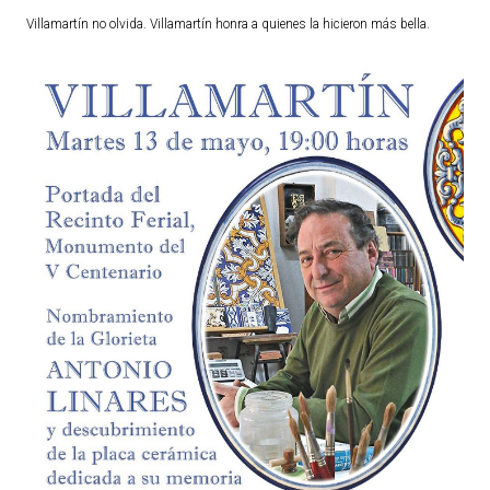
Villamartín no olvida. Villamartín honra a quienes la hicieron más bella.
TURISMO
Historia
Qué ver
Fiestas
Gastronomía
Dónde dormir
Dónde comer
Artesanía
Entorno
Callejero
HORARIOS
PUBLICACIONES