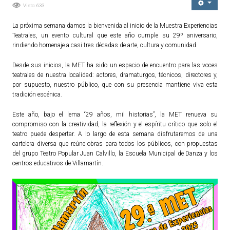
Visto: 633
Ordenanzas Municipales
La próxima semana damos la bienvenida al inicio de la Muestra Experiencias
Servicios Municipales
Teatrales, un evento cultural que este año cumple su 29º aniversario,
Accesibilidad
rindiendo homenaje a casi tres décadas de arte, cultura y comunidad.
Desde sus inicios, la MET ha sido un espacio de encuentro para las voces
SERVICIOS
teatrales de nuestra localidad: actores, dramaturgos, técnicos, directores y,
por supuesto, nuestro público, que con su presencia mantiene viva esta
Salud
tradición escénica.
Educación
Este año, bajo el lema “29 años, mil historias”, la MET renueva su
Deportes
compromiso con la creatividad, la reflexión y el espíritu crítico que solo el
teatro puede despertar. A lo largo de esta semana disfrutaremos de una
Centros Sociales y Asistenciales
cartelera diversa que reúne obras para todos los públicos, con propuestas
Medio Ambiente
del grupo Teatro Popular Juan Calvillo, la Escuela Municipal de Danza y los
centros educativos de Villamartín.
Transportes
Empleo y Seguridad Social
Seguridad
Servicios Comarcales
Servicios Provinciales