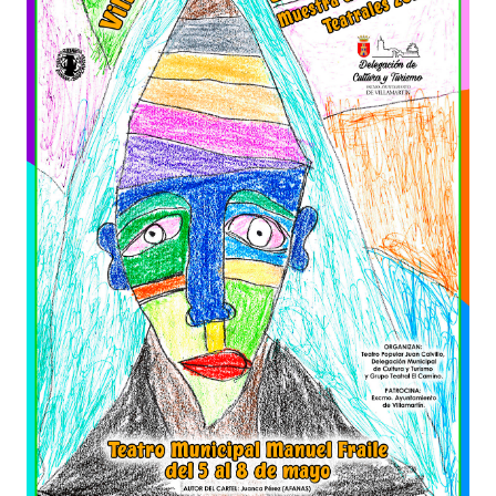
TURISMO
Historia
Qué ver
Fiestas
Gastronomía
Dónde dormir
Dónde comer
Artesanía
Entorno
Callejero
HORARIOS
PUBLICACIONES