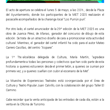
ACTUALIDAD
El acto de apertura se celebra el lunes 5 de mayo, a las 20 h., desde la Plaza
del Ayuntamiento, donde los participantes de la MET 2025 realizarán el
Noticias
pasacalle acompañados de la charanga local “Los Purrún pun”.
Agenda
Por otro lado, el cartel anunciador de la 29º edición de la MET 2025 es una
obra de Juanca Pérez, de Afanas, ganador del concurso de dibujo de esta
edición. Se trata de un atractivo diseño de cara a promocionar esta actividad
cultural. Mientras, el ganador del cartel infantil ha sido para el autor Mateo
Carrero Casillas, del centro “Asparei”.
La 1ª Tte.-alcaldesa delegada de Cultura, María Martín, “agradece
profundamente a todas las personas y colectivos que han sido parte de esta
historia: a quienes estuvieron desde el primer telón, a quienes se suman por
primera vez, y a quienes sueñan con subir al escenario de la Met”.
La Muestra de Experiencias Teatrales está co-organizada por el Área de
Cultura y Teatro Popular Juan Calvillo, con la colaboración del grupo Taller El
Camino.
Cabe recordar que la venta anticipada de las entradas de cada día, están a la
venta en la Oficina de Turismo.