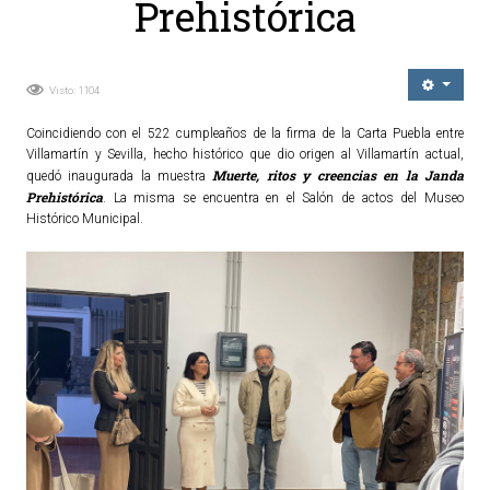
Prehistórica
Ordenanzas Municipales
Servicios Municipales
Accesibilidad
Visto: 1104
Coincidiendo con el 522 cumpleaños de la firma de la Carta Puebla entre
SERVICIOS
Villamartín y Sevilla, hecho histórico que dio origen al Villamartín actual,
Muerte, ritos y creencias en la Janda
quedó inaugurada la muestra
Salud
Prehistórica
. La misma se encuentra en el Salón de actos del Museo
Histórico Municipal.
Educación
Deportes
Centros Sociales y Asistenciales
Medio Ambiente
Transportes
Empleo y Seguridad Social
Seguridad
Servicios Comarcales
Servicios Provinciales