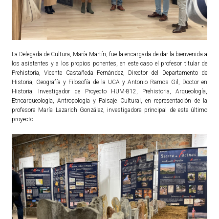
TURISMO
Historia
La Delegada de Cultura, María Martín, fue la encargada de dar la bienvenida a
Qué ver
los asistentes y a los propios ponentes, en este caso el profesor titular de
Prehistoria, Vicente Castañeda Fernández, Director del Departamento de
Fiestas
Historia, Geografía y Filosofía de la UCA y Antonio Ramos Gil, Doctor en
Gastronomía
Historia, Investigador de Proyecto HUM-812, Prehistoria, Arqueología,
Etnoarqueología, Antropología y Paisaje Cultural, en representación de la
Dónde dormir
profesora María Lazarich González, investigadora principal de este último
Dónde comer
proyecto.
Artesanía
Entorno
Callejero
HORARIOS
PUBLICACIONES