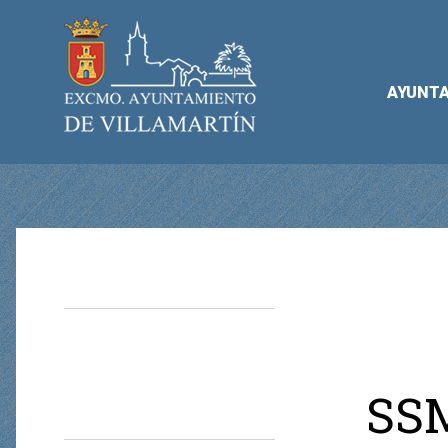
AYUNT
SSM