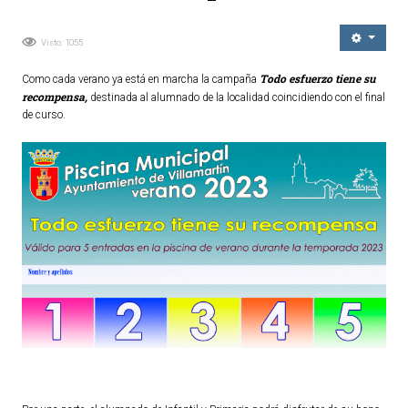
Ordenanzas Municipales
Visto: 1055
Servicios Municipales
Accesibilidad
Todo esfuerzo tiene su
Como cada verano ya está en marcha la campaña
recompensa,
destinada al alumnado de la localidad coincidiendo con el final
de curso.
SERVICIOS
Salud
Educación
Deportes
Centros Sociales y Asistenciales
Medio Ambiente
Transportes
Empleo y Seguridad Social
Seguridad
Servicios Comarcales
Servicios Provinciales