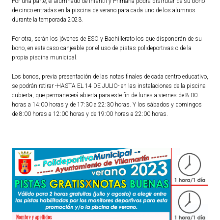
Por una parte, el alumnado de Infantil y Primaria podrá disfrutar de su bono
de cinco entradas en la piscina de verano para cada uno de los alumnos
durante la temporada 2023.
TURISMO
Por otra, serán los jóvenes de ESO y Bachillerato los que dispondrán de su
Historia
bono, en este caso canjeable por el uso de pistas polideportivas o de la
propia piscina municipal.
Qué ver
Fiestas
Los bonos, previa presentación de las notas finales de cada centro educativo,
se podrán retirar -HASTA EL 14 DE JULIO- en las instalaciones de la piscina
Gastronomía
cubierta, que permanecerá abierta para este fin de lunes a viernes de 8:00
Dónde dormir
horas a 14:00 horas y de 17:30 a 22:30 horas. Y los sábados y domingos
de 8:00 horas a 12:00 horas y de 19:00 horas a 22:00 horas.
Dónde comer
Artesanía
Entorno
Callejero
HORARIOS
PUBLICACIONES