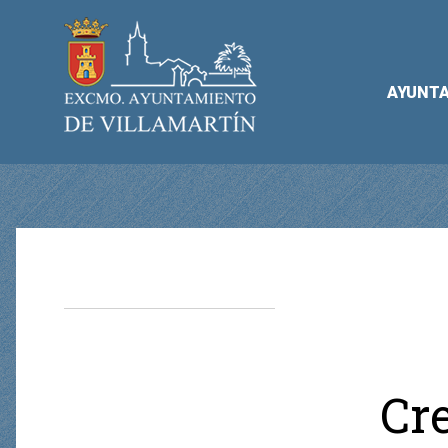
AYUNT
Cre