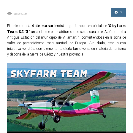
Ordenanzas Municipales
Visto: 6306
Servicios Municipales
Accesibilidad
4 de marzo
Skyfarm
El próximo día
tendrá lugar la apertura oficial de “
Team S.L.U
.” un centro de paracaidismo que se ubicará en el Aeródromo La
Antigua Estación del municipio de Villamartín, convirtiéndose en la zona de
SERVICIOS
salto de paracaidismo más austral de Europa. Sin duda, esta nueva
iniciativa vendrá a complementar la oferta tan diversa en materia de turismo
Salud
y deporte de la Sierra de Cádiz y nuestra provincia.
Educación
Deportes
Centros Sociales y Asistenciales
Medio Ambiente
Transportes
Empleo y Seguridad Social
Seguridad
Servicios Comarcales
Servicios Provinciales