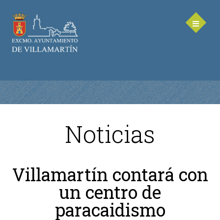
Noticias
AYUNTAMIENTO
Saluda de la Alcaldesa
Villamartín contará con
Equipo de Gobierno
un centro de
Corporación Municipal - Legislatura 2023-2027
Delegaciones Municipales
paracaidismo
Teléfonos de contacto