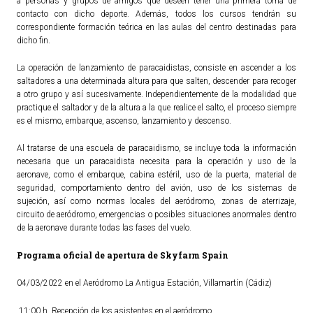
a personas y grupos de amigos que deseen tener una primera toma de
contacto con dicho deporte. Además, todos los cursos tendrán su
ACTUALIDAD
correspondiente formación teórica en las aulas del centro destinadas para
dicho fin.
Noticias
La operación de lanzamiento de paracaidistas, consiste en ascender a los
Agenda
saltadores a una determinada altura para que salten, descender para recoger
a otro grupo y así sucesivamente. Independientemente de la modalidad que
practique el saltador y de la altura a la que realice el salto, el proceso siempre
es el mismo, embarque, ascenso, lanzamiento y descenso.
Al tratarse de una escuela de paracaidismo, se incluye toda la información
necesaria que un paracaidista necesita para la operación y uso de la
aeronave, como el embarque, cabina estéril, uso de la puerta, material de
seguridad, comportamiento dentro del avión, uso de los sistemas de
sujeción, así como normas locales del aeródromo, zonas de aterrizaje,
circuito de aeródromo, emergencias o posibles situaciones anormales dentro
de la aeronave durante todas las fases del vuelo.
Programa oficial de apertura de Skyfarm Spain
04/03/2022 en el Aeródromo La Antigua Estación, Villamartín (Cádiz)
11:00 h. Recepción de los asistentes en el aeródromo.