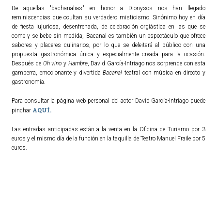
De aquellas "bachanalias" en honor a Dionysos nos han llegado
reminiscencias que ocultan su verdadero misticismo. Sinónimo hoy en día
TURISMO
de fiesta lujuriosa, desenfrenada, de celebración orgiástica en las que se
come y se bebe sin medida, Bacanal es también un espectáculo que ofrece
Historia
sabores y placeres culinarios, por lo que se deleitará al público con una
propuesta gastronómica única y especialmente creada para la ocasión.
Qué ver
Después de
Oh vino
y
Hambre
, David García-Intriago nos sorprende con esta
gamberra, emocionante y divertida
Bacanal
teatral con música en directo y
Fiestas
gastronomía.
Gastronomía
Para consultar la página web personal del actor David García-Intriago puede
Dónde dormir
AQUÍ.
pinchar
Dónde comer
Las entradas anticipadas están a la venta en la Oficina de Turismo por 3
Artesanía
euros y el mismo día de la función en la taquilla de Teatro Manuel Fraile por 5
Entorno
euros.
Callejero
HORARIOS
PUBLICACIONES