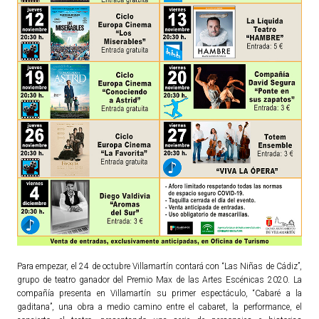
TURISMO
Historia
Qué ver
Fiestas
Gastronomía
Dónde dormir
Dónde comer
Artesanía
Entorno
Callejero
Para empezar, el 24 de octubre Villamartín contará con “Las Niñas de Cádiz”,
HORARIOS
grupo de teatro ganador del Premio Max de las Artes Escénicas 2020. La
compañía presenta en Villamartín su primer espectáculo, “Cabaré a la
PUBLICACIONES
gaditana”, una obra a medio camino entre el cabaret, la performance, el