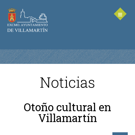
Noticias
AYUNTAMIENTO
Saluda de la Alcaldesa
Otoño cultural en
Equipo de Gobierno
Villamartín
Corporación Municipal - Legislatura 2023-2027
Delegaciones Municipales
Teléfonos de contacto