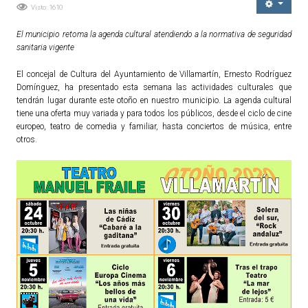
Visto: 1610
Ordenanzas Municipales
El municipio retoma la agenda cultural atendiendo a la normativa de seguridad
Servicios Municipales
sanitaria vigente
Accesibilidad
El concejal de Cultura del Ayuntamiento de Villamartín, Ernesto Rodríguez
Domínguez, ha presentado esta semana las actividades culturales que
SERVICIOS
tendrán lugar durante este otoño en nuestro municipio. La agenda cultural
tiene una oferta muy variada y para todos los públicos, desde el ciclo de cine
Salud
europeo, teatro de comedia y familiar, hasta conciertos de música, entre
otros.
Educación
Deportes
Centros Sociales y Asistenciales
Medio Ambiente
Transportes
Empleo y Seguridad Social
Seguridad
Servicios Comarcales
Servicios Provinciales