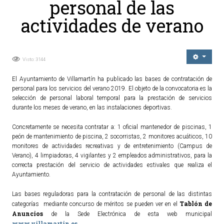
personal de las
Ordenanzas Municipales
actividades de verano
Servicios Municipales
Accesibilidad
Visto: 3144
SERVICIOS
El Ayuntamiento de Villamartín ha publicado las bases de contratación de
Salud
personal para los servicios del verano 2019. El objeto de la convocatoria es la
selección de personal laboral temporal para la prestación de servicios
Educación
durante los meses de verano, en las instalaciones deportivas.
Deportes
Concretamente se necesita contratar a: 1 oficial mantenedor de piscinas, 1
Centros Sociales y Asistenciales
peón de mantenimiento de piscina, 2 socorristas, 2 monitores acuáticos, 10
monitores de actividades recreativas y de entretenimiento (Campus de
Medio Ambiente
Verano), 4 limpiadoras, 4 vigilantes y 2 empleados administrativos, para la
Transportes
correcta prestación del servicio de actividades estivales que realiza el
Ayuntamiento.
Empleo y Seguridad Social
Seguridad
Las bases reguladoras para la contratación de personal de las distintas
Tablón de
categorías mediante concurso de méritos se pueden ver en el
Servicios Comarcales
Anuncios
de la Sede Electrónica de esta web municipal
Servicios Provinciales
www.villamartin.es