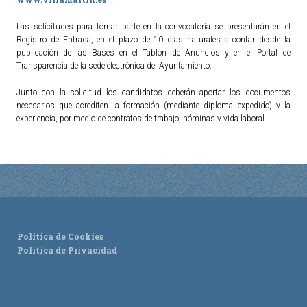
Las solicitudes para tomar parte en la convocatoria se presentarán en el
TURISMO
Registro de Entrada, en el plazo de 10 días naturales a contar desde la
publicación de las Bases en el Tablón de Anuncios y en el Portal de
Historia
Transparencia de la sede electrónica del Ayuntamiento.
Qué ver
Junto con la solicitud los candidatos deberán aportar los documentos
Fiestas
necesarios que acrediten la formación (mediante diploma expedido) y la
experiencia, por medio de contratos de trabajo, nóminas y vida laboral.
Gastronomía
Dónde dormir
Dónde comer
Artesanía
Entorno
Callejero
Política de Cookies
Política de Privacidad
HORARIOS
PUBLICACIONES